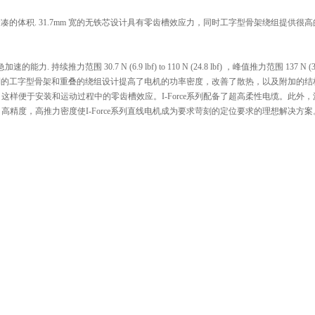
加速度和紧凑的体积. 31.7mm 宽的无铁芯设计具有零齿槽效应力，同时工字型骨架绕组提供很高
推力范围 30.7 N (6.9 lbf) to 110 N (24.8 lbf) ，峰值推力范围 137 N (30.8
性能和尺寸组合。专利的工字型骨架和重叠的绕组设计提高了电机的功率密度，改善了散热，以及附加的
样便于安装和运动过程中的零齿槽效应。I-Force系列配备了超高柔性电缆。此外，
精度，高推力密度使I-Force系列直线电机成为要求苛刻的定位要求的理想解决方案