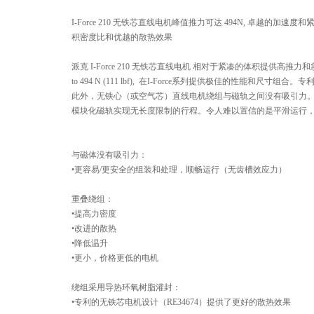
I-Force 210 无铁芯直线电机峰值推力可达 494N, 卓越的
积密度比和优越的散热效果
派克 I-Force 210 无铁芯直线电机 相对于紧凑的体积提供高推力和急加速的能力. 持续
to 494 N (111 lbf), 在I-Force系列提供极佳的
此外，无铁心（或空气芯）直线电机绕组与磁轨之间没有吸引力。这
模块化磁轨实现无长度限制的行程。令人难以置信的是平滑运行，高
与磁体没有吸引力：
•更容易/更安全的组装和处理，顺畅运行（无齿槽效应力）
重叠绕组：
•提高力密度
•改进的散热
•降低温升
•更小，价格更低的电机
绕组采用导热环氧树脂灌封：
•专利的无铁芯电机设计（RE34674）提供了更好的散热效果