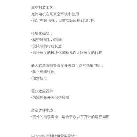
真空封装工艺：
允许电机在高真空环境中使用
•额定在10 -6托，目前实际应用到10-7托
模块化磁轨：
•精密研磨3片式磁轨
•无限制的行程长度
•两种长度的模块化磁轨允许无限长度的行程
嵌入式超温报警温度开关或可选的热敏电阻：
•防止绕组过热
•预对校准
霍尔效应器件：
•内部热敏开关保护线圈
超高柔性电缆：
•更长的电缆寿命，适合于数以百万计的运行周期
I-Force的专利绕组骨架设计：