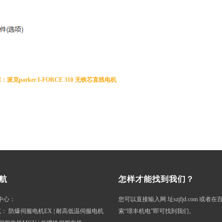
派克parker I-FORCE 310 无铁芯直线电机
航
怎样才能找到我们？
中心
：
您可以直接输入网 址szjfjd.com 或者
克
：
防爆伺服电机EX
|
耐高低温伺服电机
索“璟丰机电”即可找到我们。