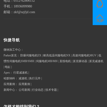
电话：0512-62806152
手机：18936099980
邮箱：zkf@szjfjd.com
快捷导航
微纳加工中心
：
Parker派克
：
防爆伺服电机EX
|
耐高低温伺服电机NX
|
高速伺服电机MGV
|
低
惯性伺服电机SMB/SMH
|
伺服电机MB/MH
|
直线电机
|
派克驱动器
|
派克减速机
|
电缸
|
Apex
：
行星减速机
|
哈默纳科
：
减速机
|
执行元件
|
应用案例
：
应用案例
|
新闻中心
：
公司新闻
|
行业动态
|
技术专题
|
怎样才能找到我们？