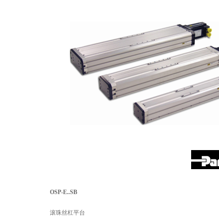
OSP-E..SB
滚珠丝杠平台